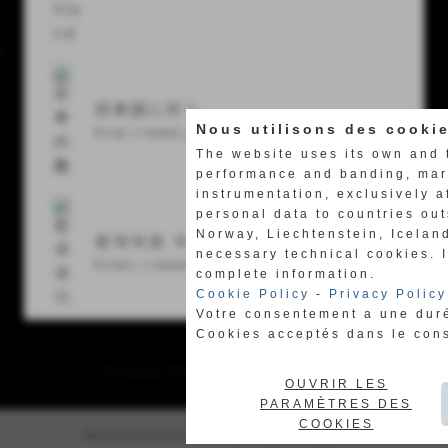
y
日本語に行く
Nous utilisons des cooki
http://www.jp.labretagna.com
The website uses its own and 
performance and banding, mark
instrumentation, exclusively a
personal data to countries ou
Norway, Liechtenstein, Icelan
한국어로 이동합니다
necessary technical cookies. 
https://www.kor.labretagna.com
complete information.
Cookie Policy
-
Privacy Policy
Votre consentement a une dur
Cookies acceptés dans le con
Privacy Policy
-
Cookie Policy
OUVRIR LES
PARAMÈTRES DES
COOKIES
Realizzazione siti web www.sitoper.it