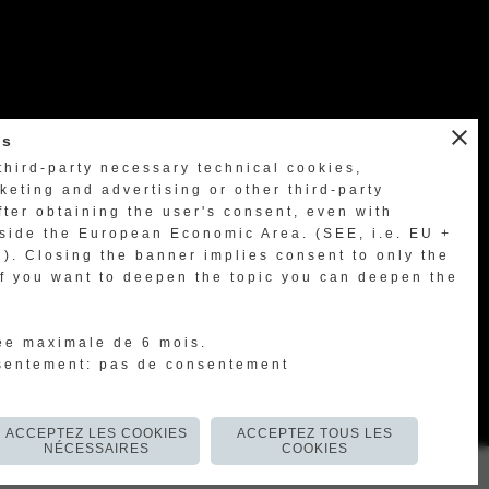
close
es
third-party necessary technical cookies,
eting and advertising or other third-party
fter obtaining the user's consent, even with
tside the European Economic Area. (SEE, i.e. EU +
aller à la page dédiée
d). Closing the banner implies consent to only the
If you want to deepen the topic you can deepen the
ée maximale de 6 mois.
sentement: pas de consentement
ACCEPTEZ LES COOKIES
ACCEPTEZ TOUS LES
NÉCESSAIRES
COOKIES