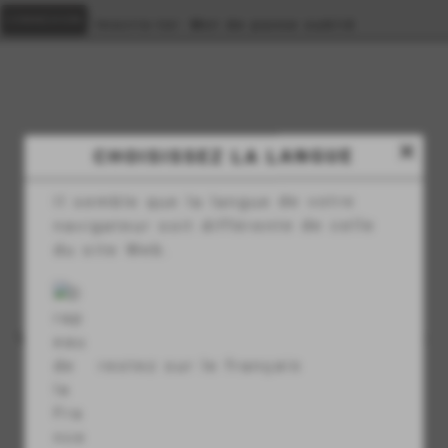
Inscris-toi
Mot de passe oublié
close
CHOISISSEZ LA LANGUE
Private area
Accueil
>
Private area
Il semble que la langue de votre
navigateur soit différente de celle
du site Web.
CONNEXION
Vous n'avez pas de compte ?
Inscrivez-vous
restez sur le français