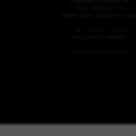
La Bretagna conceria srl
Via U. Terracini 7-9
56024 Ponte a Egola (Pi) Ital
Tel.
+39 0571 49658
Fax +39 0571 469522
labretagna@labretagna.it