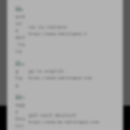
visibility
vai su italiano
code de sécurité
https://www.labretagna.it
refresh
go to english
https://www.labretagna.com
Mot de passe oublié ?
geh nach deutsch
https://www.de.labretagna.com